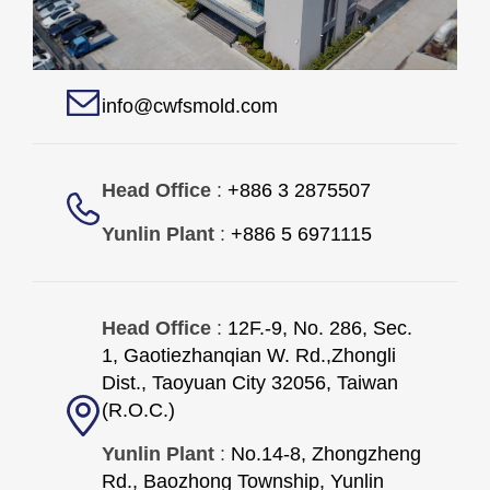
info@cwfsmold.com
Head Office
:
+886 3 2875507
Yunlin Plant
:
+886 5 6971115
Head Office
:
12F.-9, No. 286, Sec.
1, Gaotiezhanqian W. Rd.,Zhongli
Dist., Taoyuan City 32056, Taiwan
(R.O.C.)
Yunlin Plant
:
No.14-8, Zhongzheng
Rd., Baozhong Township, Yunlin